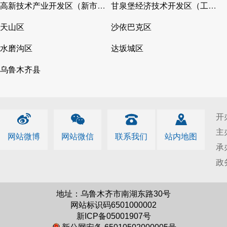
高新技术产业开发区（新市区）
甘泉堡经济技术开发区（工业区）
天山区
沙依巴克区
水磨沟区
达坂城区
乌鲁木齐县
开
主
网站微博
网站微信
联系我们
站内地图
承
政
地址：乌鲁木齐市南湖东路30号
网站标识码6501000002
新ICP备05001907号