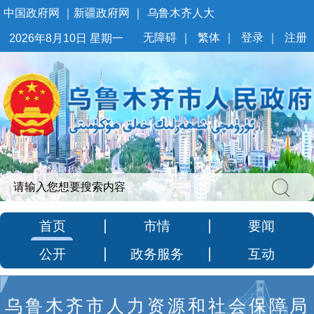
中国政府网
｜
新疆政府网
｜
乌鲁木齐人大
无障碍
｜
繁体
｜
登录
｜
注册
2026年8月10日 星期一
首页
市情
要闻
公开
政务服务
互动
乌鲁木齐市人力资源和社会保障局