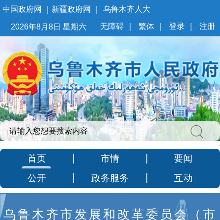
中国政府网
｜
新疆政府网
｜
乌鲁木齐人大
无障碍
｜
繁体
｜
登录
｜
注册
2026年8月8日 星期六
首页
市情
要闻
公开
政务服务
互动
乌鲁木齐市发展和改革委员会（市