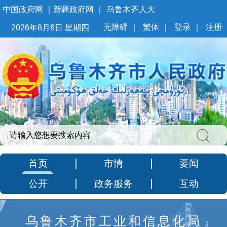
中国政府网
｜
新疆政府网
｜
乌鲁木齐人大
无障碍
｜
繁体
｜
登录
｜
注册
2026年8月6日 星期四
首页
市情
要闻
公开
政务服务
互动
乌鲁木齐市工业和信息化局