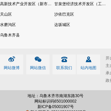
高新技术产业开发区（新市区）
甘泉堡经济技术开发区（工业区）
天山区
沙依巴克区
水磨沟区
达坂城区
乌鲁木齐县
开
主
网站微博
网站微信
联系我们
站内地图
承
政
地址：乌鲁木齐市南湖东路30号
网站标识码6501000002
新ICP备05001907号