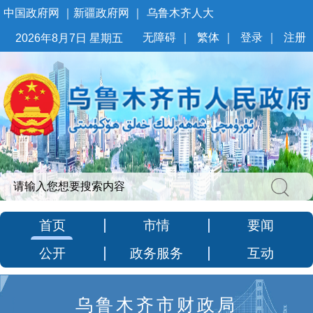
中国政府网
｜
新疆政府网
｜
乌鲁木齐人大
无障碍
｜
繁体
｜
登录
｜
注册
2026年8月7日 星期五
首页
市情
要闻
公开
政务服务
互动
乌鲁木齐市财政局