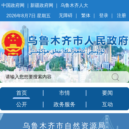
中国政府网
｜
新疆政府网
｜
乌鲁木齐人大
无障碍
｜
繁体
｜
登录
｜
注册
2026年8月7日 星期五
首页
市情
要闻
公开
政务服务
互动
乌鲁木齐市自然资源局