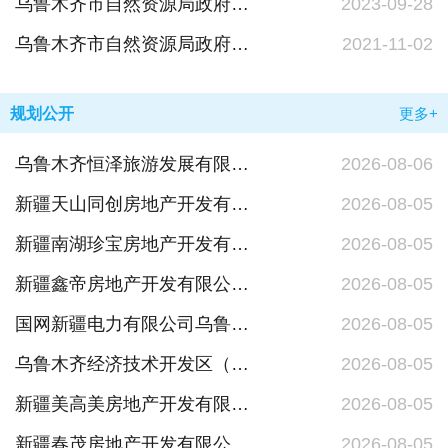
乌鲁木齐市自然资源局政府信息公开指南
2023-09-28
乌鲁木齐市自然资源局政府信息公开组织机构
2021-11-02
规划公开
更多+
乌鲁木齐恒泽旅游发展有限公司-世纪梦幻城一期65#楼街道办事处、67#楼派出所变更为商业用房-批前公示
2026-08-06
新疆天山同创房地产开发有限公司-银环路同创贸易港商业中心13#、18#地块项目6#、7#、8#、10#楼总部综合办公及地下商业、库房、车库-建筑功能调整公示
2026-08-05
新疆南湖珍宝房地产开发有限公司帕米尔街南湖宸院项目规划设计方案及外立面效果变更批前公示
2026-08-05
新疆鑫帝房地产开发有限公司五星南路润城大厦建设项目变更批前公示
2026-08-05
国网新疆电力有限公司乌鲁木齐供电公司乌鲁木齐建筑园1号110千伏输电变工程、甘霖110千伏变电站、乌鲁木齐东工35千伏输变电工程项目批前公示
2026-08-05
乌鲁木齐经济技术开发区（乌鲁木齐头屯河区）建设综合服务中心西坪路西巷（北方钢铁-西坪路）、园坪路西延（规划道路-西坪路）市政工程项目批前公示
2026-08-05
新疆美高美房地产开发有限公司团结路南延以东极美天山玫瑰园（二期）建设项目变更批前公示
2026-08-05
新疆春茂房地产开发有限公司仓欣东路呈信悦岚湾建设项目变更批前公示
2026-08-05