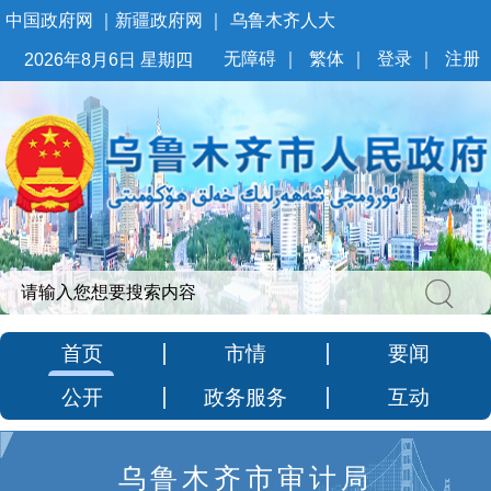
中国政府网
｜
新疆政府网
｜
乌鲁木齐人大
无障碍
｜
繁体
｜
登录
｜
注册
2026年8月6日 星期四
首页
市情
要闻
公开
政务服务
互动
乌鲁木齐市审计局