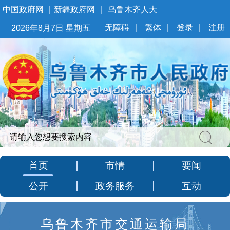
中国政府网
｜
新疆政府网
｜
乌鲁木齐人大
无障碍
｜
繁体
｜
登录
｜
注册
2026年8月7日 星期五
首页
市情
要闻
公开
政务服务
互动
乌鲁木齐市交通运输局