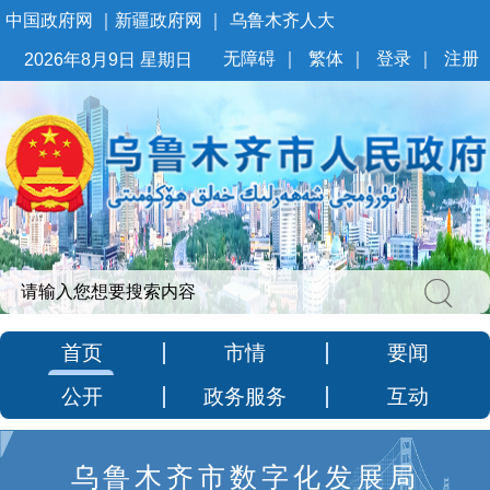
中国政府网
｜
新疆政府网
｜
乌鲁木齐人大
无障碍
｜
繁体
｜
登录
｜
注册
2026年8月9日 星期日
首页
市情
要闻
公开
政务服务
互动
乌鲁木齐市数字化发展局