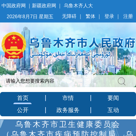
中国政府网
｜
新疆政府网
｜
乌鲁木齐人大
无障碍
｜
繁体
｜
登录
｜
注册
2026年8月7日 星期五
首页
市情
要闻
公开
政务服务
互动
乌鲁木齐市卫生健康委员会
（乌鲁木齐市疾病预防控制局、乌