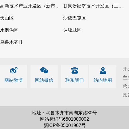
高新技术产业开发区（新市区）
甘泉堡经济技术开发区（工业区）
天山区
沙依巴克区
水磨沟区
达坂城区
乌鲁木齐县
开
主
网站微博
网站微信
联系我们
站内地图
承
政
地址：乌鲁木齐市南湖东路30号
网站标识码6501000002
新ICP备05001907号